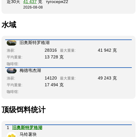
近30天
41 437
克
тугосеря22
2026-08-08
水域
旧奥斯特罗格湖
28316
41 942 克
渔获:
最大重量:
13 728 克
平均重量:
咖啡馆:
梅德韦杰湖
14120
49 243 克
渔获:
最大重量:
17 494 克
平均重量:
咖啡馆:
顶级饵料统计
1
旧奥斯特罗格湖
马铃薯块