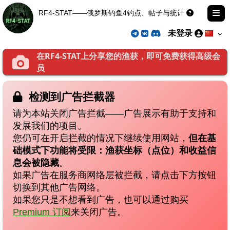
RF4-STAT——俄罗斯钓鱼4钓点、帖子与统计
未登录
在RF4-STAT上分享您的渔获，即可免费获得高级会
员
检测到广告拦截器
请为本站关闭广告拦截——广告展示有助于支持和
发展我们的项目。
您仍可在开启拦截的情况下继续使用网站，
但在基
础模式下功能将受限：渔获坐标（点位）和收益信
息会被隐藏
。
如果广告在服务商网络层被拦截，请点击下方按钮
切换到其他广告网络。
如果您只是不想看到广告，也可以通过购买
Premium 订阅
来关闭广告。