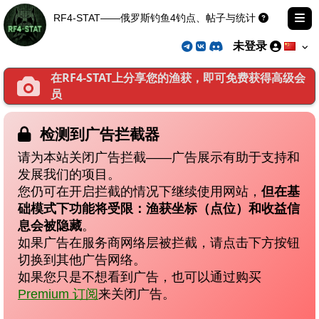
RF4-STAT——俄罗斯钓鱼4钓点、帖子与统计
未登录
在RF4-STAT上分享您的渔获，即可免费获得高级会
员
检测到广告拦截器
请为本站关闭广告拦截——广告展示有助于支持和
发展我们的项目。
您仍可在开启拦截的情况下继续使用网站，
但在基
础模式下功能将受限：渔获坐标（点位）和收益信
息会被隐藏
。
如果广告在服务商网络层被拦截，请点击下方按钮
切换到其他广告网络。
如果您只是不想看到广告，也可以通过购买
Premium 订阅
来关闭广告。