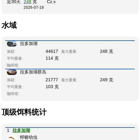
近30天
248
克
Cz.x
2026-07-19
水域
拉多加湖
44617
248 克
渔获:
最大重量:
114 克
平均重量:
咖啡馆:
拉多加湖群岛
21777
249 克
渔获:
最大重量:
103 克
平均重量:
咖啡馆:
顶级饵料统计
1
拉多加湖
蜉蝣幼虫