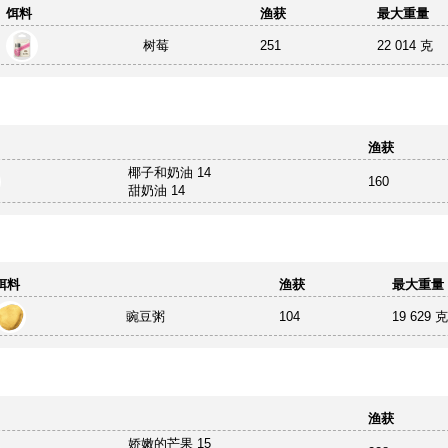
饵料
渔获
最大重量
树莓
251
22 014 克
渔获
椰子和奶油 14
160
甜奶油 14
饵料
渔获
最大重量
豌豆粥
104
19 629 克
渔获
娇嫩的芒果 15