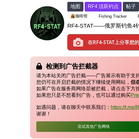
地图
RF4 活跃钓点
帖子
咖啡馆
Fishing Tracker
RF4-STAT——俄罗斯钓鱼
在RF4-STAT上分
检测到广告拦截器
请为本站关闭广告拦截——广告展示有助于支
您仍可在开启拦截的情况下继续使用网站，
但
如果广告在服务商网络层被拦截，请点击下方
如果您只是不想看到广告，也可以通过购买
Pr
如遇问题，请在聊天中联系我们：
https://t.me
谢谢！
尝试其他广告网络