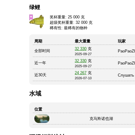
绿鲤
奖杯重量: 25 000 克
超级奖杯重量: 32 000 克
稀有性: 最稀有的物种
周期
最大重量
玩家
32 330
克
全部时间
PaoPaoZ
2025-09-27
32 330
克
近一年
PaoPaoZ
2025-09-27
24 267
克
近30天
Слушать 
2026-07-10
水域
位置
克马羚诺也湖