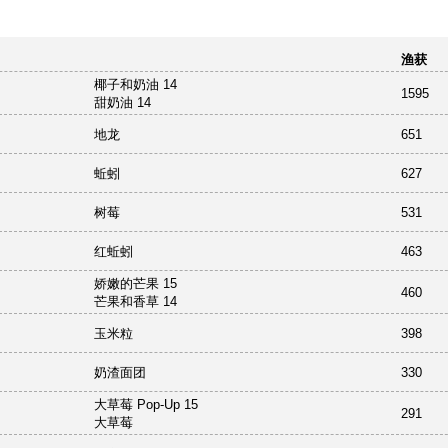
渔获
椰子和奶油 14
1595
甜奶油 14
地龙
651
蚯蚓
627
树莓
531
红蚯蚓
463
娇嫩的芒果 15
460
芒果和香草 14
玉米粒
398
奶渣面团
330
大草莓 Pop-Up 15
291
大草莓