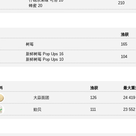
什锦水果味 可溶 20
210
蜂蜜 20
渔获
树莓
165
新鲜树莓 Pop Ups 16
104
新鲜树莓 Pop Ups 10
料
渔获
最大重
大蒜面团
126
24 419
贻贝
111
23 552