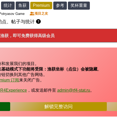
统计
鱼获
Premium
参考
奖杯重量
项目之友
Potryasov Game
4钓点、帖子与统计
享您的渔获，即可免费获得高级会员
持和发展我们的项目。
在基础模式下功能将受限：渔获坐标（点位）会被隐藏
。
按钮切换到其他广告网络。
emium 订阅
来关闭广告。
/RR4Experience
，或发送邮件至
admin@rf4-stat.ru
。
解锁完整访问