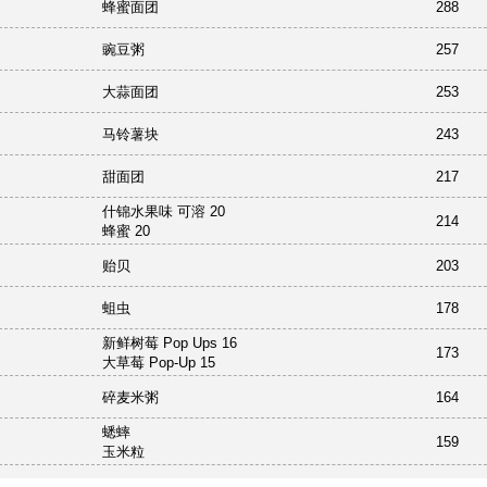
蜂蜜面团
288
豌豆粥
257
大蒜面团
253
马铃薯块
243
甜面团
217
什锦水果味 可溶 20
214
蜂蜜 20
贻贝
203
蛆虫
178
新鲜树莓 Pop Ups 16
173
大草莓 Pop-Up 15
碎麦米粥
164
蟋蟀
159
玉米粒