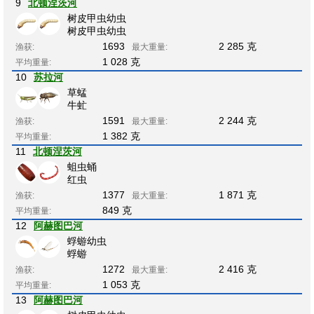
9
北顿涅茨河
树皮甲虫幼虫
树皮甲虫幼虫
1693
2 285 克
渔获:
最大重量:
1 028 克
平均重量:
10
苏拉河
草蜢
牛虻
1591
2 244 克
渔获:
最大重量:
1 382 克
平均重量:
11
北顿涅茨河
蛆虫蛹
红虫
1377
1 871 克
渔获:
最大重量:
849 克
平均重量:
12
阿赫图巴河
蜉蝣幼虫
蜉蝣
1272
2 416 克
渔获:
最大重量:
1 053 克
平均重量:
13
阿赫图巴河