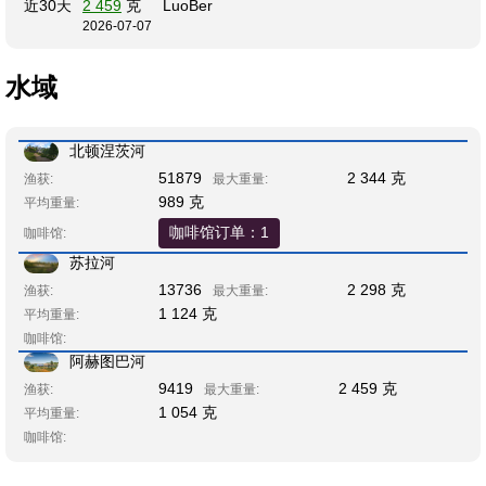
近30天
2 459
克
LuoBer
2026-07-07
水域
北顿涅茨河
51879
2 344 克
渔获:
最大重量:
989 克
平均重量:
咖啡馆订单：1
咖啡馆:
苏拉河
13736
2 298 克
渔获:
最大重量:
1 124 克
平均重量:
咖啡馆:
阿赫图巴河
9419
2 459 克
渔获:
最大重量:
1 054 克
平均重量:
咖啡馆: