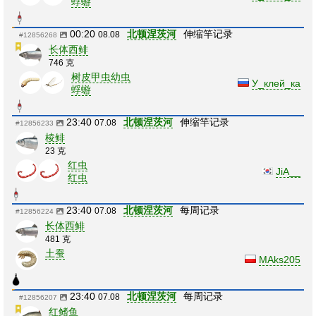
蜉蝣
00:20
北顿涅茨河
伸缩竿记录
08.08
#12856268
长体西鲱
746 克
树皮甲虫幼虫
У_клей_ка
蜉蝣
23:40
北顿涅茨河
伸缩竿记录
07.08
#12856233
棱鲱
23 克
红虫
JiA__
红虫
23:40
北顿涅茨河
每周记录
07.08
#12856224
长体西鲱
481 克
土蚕
MAks205
23:40
北顿涅茨河
每周记录
07.08
#12856207
红鳍鱼