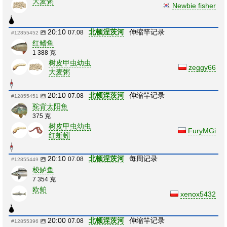
大麦粥
Newbie fisher
20:10
北顿涅茨河
伸缩竿记录
07.08
#12855452
红鳍鱼
1 388 克
树皮甲虫幼虫
zeggy66
大麦粥
20:10
北顿涅茨河
伸缩竿记录
07.08
#12855451
驼背太阳鱼
375 克
树皮甲虫幼虫
FuryMGi
红蚯蚓
20:10
北顿涅茨河
每周记录
07.08
#12855449
梭鲈鱼
7 354 克
欧鲌
xenox5432
20:00
北顿涅茨河
伸缩竿记录
07.08
#12855396