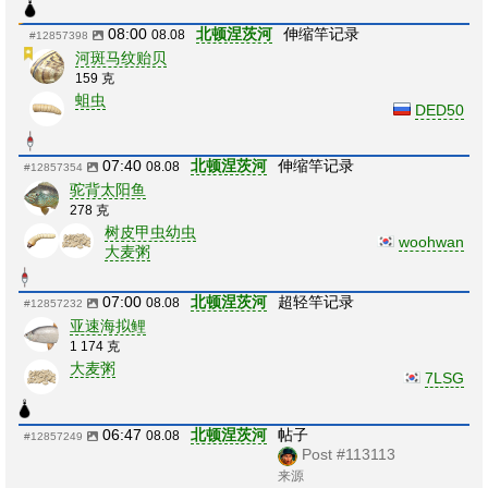
08:00
北顿涅茨河
伸缩竿记录
08.08
#12857398
河斑马纹贻贝
159 克
蛆虫
DED50
07:40
北顿涅茨河
伸缩竿记录
08.08
#12857354
驼背太阳鱼
278 克
树皮甲虫幼虫
woohwan
大麦粥
07:00
北顿涅茨河
超轻竿记录
08.08
#12857232
亚速海拟鲤
1 174 克
大麦粥
7LSG
06:47
北顿涅茨河
帖子
08.08
#12857249
Post #113113
来源