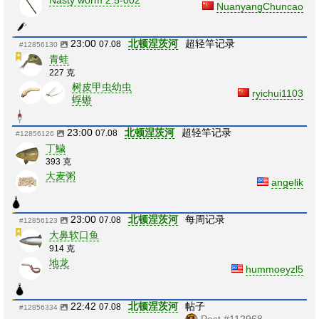
NuanyangChuncao
23:00
北顿涅茨河
超轻竿记录
07.08
#12856130
青蛙
227 克
树皮甲虫幼虫
ryichui1103
蜉蝣
23:00
北顿涅茨河
超轻竿记录
07.08
#12856126
丁鱥
393 克
大麦粥
angelik
23:00
北顿涅茨河
每周记录
07.08
#12856123
大鼻软口鱼
914 克
地龙
hummoeyzl5
22:42
北顿涅茨河
帖子
07.08
#12856334
Post #112968