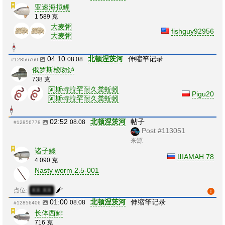
亚速海拟鲤
1 589 克
大麦粥
fishguy92956
大麦粥
04:10
北顿涅茨河
伸缩竿记录
08.08
#12856760
俄罗斯梭吻鲈
738 克
阿斯特拉罕耐久粪蚯蚓
Pigu20
阿斯特拉罕耐久粪蚯蚓
02:52
北顿涅茨河
帖子
08.08
#12856778
Post #113051
来源
诸子鲦
ШАМАН 78
4 090 克
Nasty worm 2.5-001
点位:
XX:XX
01:00
北顿涅茨河
伸缩竿记录
08.08
#12856406
长体西鲱
716 克