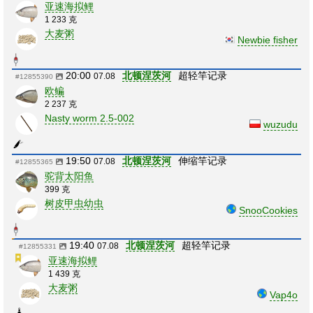
亚速海拟鲤
1 233 克
大麦粥
Newbie fisher
20:00
北顿涅茨河
超轻竿记录
07.08
#12855390
欧鳊
2 237 克
Nasty worm 2.5-002
wuzudu
19:50
北顿涅茨河
伸缩竿记录
07.08
#12855365
驼背太阳鱼
399 克
树皮甲虫幼虫
SnooCookies
19:40
北顿涅茨河
超轻竿记录
07.08
#12855331
亚速海拟鲤
1 439 克
大麦粥
Vap4o