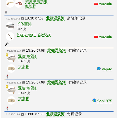
树皮甲虫幼虫
wuzudu
红蚯蚓
19:30
北顿涅茨河
超轻竿记录
07.08
#12855242
长体西鲱
345 克
Nasty worm 2.5-002
wuzudu
19:20
北顿涅茨河
伸缩竿记录
07.08
#12855214
亚速海拟鲤
1 439 克
大麦粥
Vap4o
19:20
北顿涅茨河
伸缩竿记录
07.08
#12855213
亚速海拟鲤
1 445 克
大麦粥
Son1975
19:00
北顿涅茨河
每周记录
07.08
#12855139