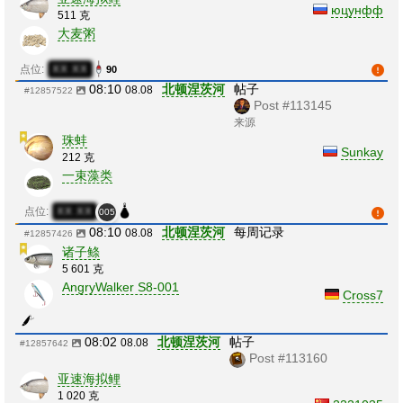
юцунфф
511 克
大麦粥
点位:
XX:XX
90
08:10
北顿涅茨河
帖子
08.08
#12857522
Post #113145
来源
珠蚌
Sunkay
212 克
一束藻类
点位:
XX:XX
005
08:10
北顿涅茨河
每周记录
08.08
#12857426
诸子鲦
5 601 克
AngryWalker S8-001
Cross7
08:02
北顿涅茨河
帖子
08.08
#12857642
Post #113160
亚速海拟鲤
1 020 克