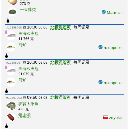
273 克
一束藻类
Marmish
10:30
北顿涅茨河
每周记录
08.08
#12858068
黑海欧洲鰉
11 766 克
河鲈
ruidopeixe
10:30
北顿涅茨河
每周记录
08.08
#12858067
黑海欧洲鰉
21 079 克
河鲈
ruidopeixe
09:50
北顿涅茨河
每周记录
08.08
#12857903
驼背太阳鱼
423 克
蛆虫蛹
zdybkiz