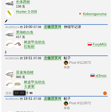
长体西鲱
138 克
Hunter 3-008
Kokoroguruma
19:00
北顿涅茨河
伸缩竿记录
07.08
#12855124
黑海欧白鱼
417 克
树皮甲虫幼虫
FuryMGi
红蚯蚓
18:51
北顿涅茨河
帖子
07.08
#12855260
Post #112872
来源
亚速海拟鲤
st3nsix
980 克
树皮甲虫幼虫
大麦粥
点位:
XX:XX
90
18:51
北顿涅茨河
帖子
07.08
#12855261
Post #112872
来源