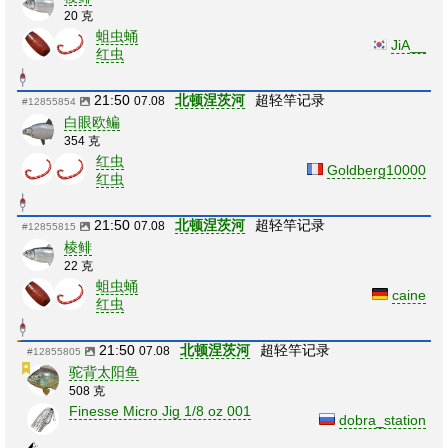
20 克
蛆虫蛹
JiA__
红虫
21:50
北顿涅茨河
超轻竿记录
07.08
#12855854
白眼欧鳊
354 克
红虫
Goldberg10000
红虫
21:50
北顿涅茨河
超轻竿记录
07.08
#12855815
棱鲱
22 克
蛆虫蛹
caine
红虫
21:50
北顿涅茨河
超轻竿记录
07.08
#12855805
驼背太阳鱼
508 克
Finesse Micro Jig 1/8 oz 001
dobra_station