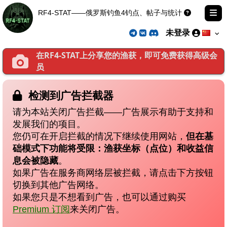
RF4-STAT——俄罗斯钓鱼4钓点、帖子与统计
未登录
在RF4-STAT上分享您的渔获，即可免费获得高级会
员
检测到广告拦截器
请为本站关闭广告拦截——广告展示有助于支持和
发展我们的项目。
您仍可在开启拦截的情况下继续使用网站，
但在基
础模式下功能将受限：渔获坐标（点位）和收益信
息会被隐藏
。
如果广告在服务商网络层被拦截，请点击下方按钮
切换到其他广告网络。
如果您只是不想看到广告，也可以通过购买
Premium 订阅
来关闭广告。