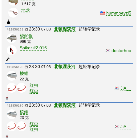
1 517 克
地龙
hummoeyzl5
23:30
北顿涅茨河
超轻竿记录
07.08
#12856191
梭鲈鱼
966 克
Spiker #2 016
doctorhoo
23:30
北顿涅茨河
超轻竿记录
07.08
#12856190
棱鲱
22 克
红虫
JiA__
红虫
23:30
北顿涅茨河
超轻竿记录
07.08
#12856189
棱鲱
23 克
红虫
JiA__
红虫