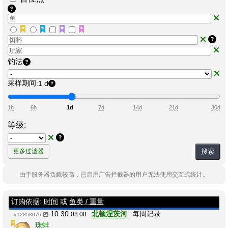
钓法
采样期间:
1 d
1h
6h
1d
7d
14d
21d
30d
等级:
搜索
更多过滤器
由于服务器负载较高，已启用广告拦截器的用户无法使用交互式统计。
订购依据:
时间
或
鱼类 / 重量
10:30
北顿涅茨河
每周记录
08.08
#12858076
珠蚌