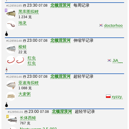
23:30
北顿涅茨河
每周记录
07.08
#12856185
黑库图拟鲤
1 234 克
地龙
doctorhoo
23:00
北顿涅茨河
伸缩竿记录
07.08
#12856148
棱鲱
22 克
红虫
JiA__
红虫
23:00
北顿涅茨河
超轻竿记录
07.08
#12856146
亚速海拟鲤
1 088 克
大麦粥
xyzzy.
23:00
北顿涅茨河
超轻竿记录
07.08
#12856131
长体西鲱
767 克
Nasty worm 2.5-002