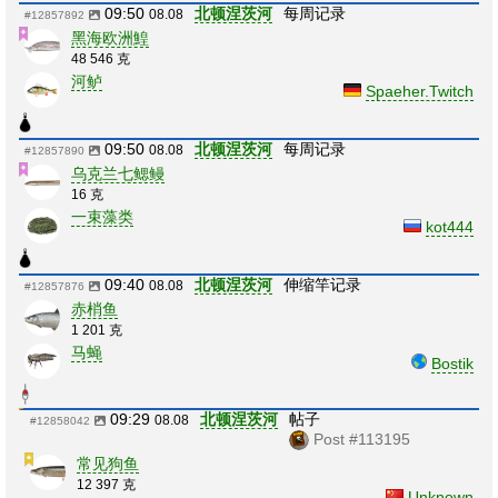
09:50
北顿涅茨河
每周记录
08.08
#12857892
黑海欧洲鰉
48 546 克
河鲈
Spaeher.Twitch
09:50
北顿涅茨河
每周记录
08.08
#12857890
乌克兰七鳃鳗
16 克
一束藻类
kot444
09:40
北顿涅茨河
伸缩竿记录
08.08
#12857876
赤梢鱼
1 201 克
马蝇
Bostik
09:29
北顿涅茨河
帖子
08.08
#12858042
Post #113195
常见狗鱼
12 397 克
Unknown