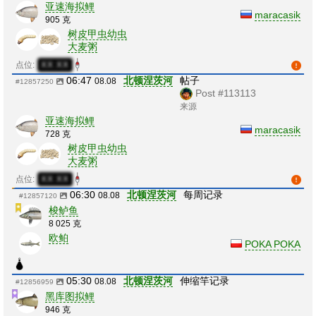
亚速海拟鲤
maracasik
905 克
树皮甲虫幼虫
大麦粥
点位:
XX:XX
06:47
北顿涅茨河
帖子
08.08
#12857250
Post #113113
来源
亚速海拟鲤
maracasik
728 克
树皮甲虫幼虫
大麦粥
点位:
XX:XX
06:30
北顿涅茨河
每周记录
08.08
#12857120
梭鲈鱼
8 025 克
欧鲌
POKA POKA
05:30
北顿涅茨河
伸缩竿记录
08.08
#12856959
黑库图拟鲤
946 克