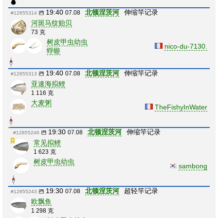
19:40
北顿涅茨河
伸缩竿记录
07.08
#12855314
河斑马纹贻贝
73 克
树皮甲虫幼虫
nico-du-7130.
蜉蝣
19:40
北顿涅茨河
伸缩竿记录
07.08
#12855313
亚速海拟鲤
1 116 克
大麦粥
TheFishyInWater
19:30
北顿涅茨河
伸缩竿记录
07.08
#12855246
常见拟鲤
1 623 克
树皮甲虫幼虫
sambong
19:30
北顿涅茨河
超轻竿记录
07.08
#12855243
欧飘鱼
1 298 克