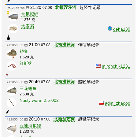
21:20
北顿涅茨河
超轻竿记录
07.08
#12855755
常见拟鲤
1 376 克
大麦粥
geha130
21:00
北顿涅茨河
伸缩竿记录
07.08
#12855653
鲈鱼
1 520 克
红蚯蚓
mironchik1231
20:40
北顿涅茨河
超轻竿记录
07.08
#12855588
三花鲤鱼
2 538 克
Nasty worm 2.5-002
adm_zhaooo
20:10
北顿涅茨河
超轻竿记录
07.08
#12855456
亚速海拟鲤
1 233 克