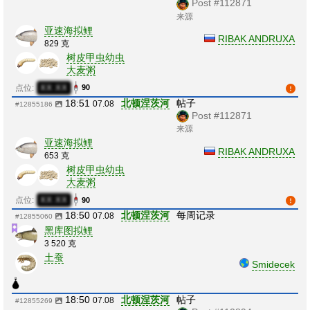
Post #112871
来源
亚速海拟鲤
RIBAK ANDRUXA
829 克
树皮甲虫幼虫
大麦粥
点位:
XX:XX
90
18:51
北顿涅茨河
帖子
07.08
#12855186
Post #112871
来源
亚速海拟鲤
RIBAK ANDRUXA
653 克
树皮甲虫幼虫
大麦粥
点位:
XX:XX
90
18:50
北顿涅茨河
每周记录
07.08
#12855060
黑库图拟鲤
3 520 克
土蚕
Smidecek
18:50
北顿涅茨河
帖子
07.08
#12855269