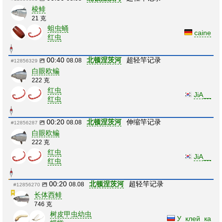
棱鲱
21 克
蛆虫蛹
caine
红虫
00:40
北顿涅茨河
超轻竿记录
08.08
#12856329
白眼欧鳊
222 克
红虫
JiA__
红虫
00:20
北顿涅茨河
伸缩竿记录
08.08
#12856287
白眼欧鳊
222 克
红虫
JiA__
红虫
00:20
北顿涅茨河
超轻竿记录
08.08
#12856270
长体西鲱
746 克
树皮甲虫幼虫
У_клей_ка