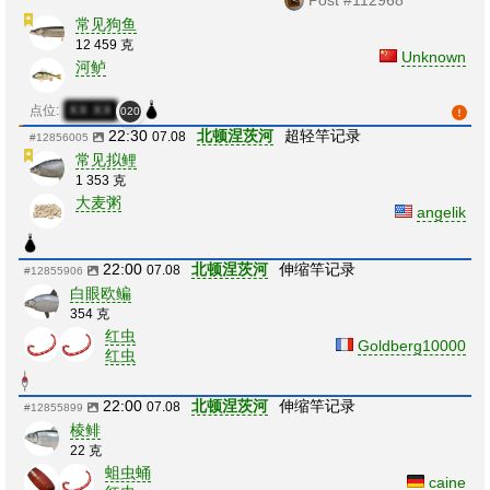
常见狗鱼
12 459 克
Unknown
河鲈
点位:
XX:XX
020
22:30
北顿涅茨河
超轻竿记录
07.08
#12856005
常见拟鲤
1 353 克
大麦粥
angelik
22:00
北顿涅茨河
伸缩竿记录
07.08
#12855906
白眼欧鳊
354 克
红虫
Goldberg10000
红虫
22:00
北顿涅茨河
伸缩竿记录
07.08
#12855899
棱鲱
22 克
蛆虫蛹
caine