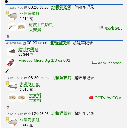
08:20
北顿涅茨河
伸缩竿记录
08.08
#12857496
亚速海拟鲤
1 314 克
树皮甲虫幼虫
woohwan
大麦粥
08:20
北顿涅茨河
超轻竿记录
08.08
#12857486
欧洲六须鲇
11 344 克
Finesse Micro Jig 1/8 oz 002
adm_zhaooo
08:20
北顿涅茨河
超轻竿记录
08.08
#12857480
大鼻软口鱼
1 013 克
大麦粥
CCTV-AV.COM
大麦粥
08:20
北顿涅茨河
超轻竿记录
08.08
#12857446
亚速海拟鲤
1 417 克