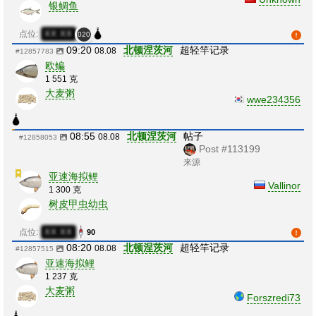
银鲷鱼
点位:
XX:XX
020
09:20
北顿涅茨河
超轻竿记录
08.08
#12857783
欧鳊
1 551 克
大麦粥
wwe234356
08:55
北顿涅茨河
帖子
08.08
#12858053
Post #113199
来源
亚速海拟鲤
Vallinor
1 300 克
树皮甲虫幼虫
点位:
XX:XX
90
08:20
北顿涅茨河
超轻竿记录
08.08
#12857515
亚速海拟鲤
1 237 克
大麦粥
Forszredi73