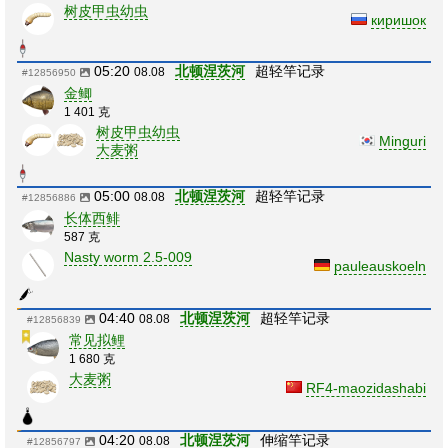
树皮甲虫幼虫
киришок
05:20
北顿涅茨河
超轻竿记录
08.08
#12856950
金鲫
1 401 克
树皮甲虫幼虫
Minguri
大麦粥
05:00
北顿涅茨河
超轻竿记录
08.08
#12856886
长体西鲱
587 克
Nasty worm 2.5-009
pauleauskoeln
04:40
北顿涅茨河
超轻竿记录
08.08
#12856839
常见拟鲤
1 680 克
大麦粥
RF4-maozidashabi
04:20
北顿涅茨河
伸缩竿记录
08.08
#12856797