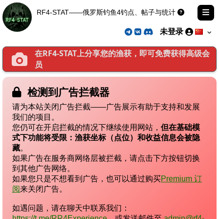
RF4-STAT——俄罗斯钓鱼4钓点、帖子与统计
未登录
在RF4-STAT上分享您的渔获，即可免费获得高级会
员
检测到广告拦截器
请为本站关闭广告拦截——广告展示有助于支持和发展
我们的项目。
您仍可在开启拦截的情况下继续使用网站，
但在基础模
式下功能将受限：渔获坐标（点位）和收益信息会被隐
藏
。
如果广告在服务商网络层被拦截，请点击下方按钮切换
到其他广告网络。
如果您只是不想看到广告，也可以通过购买
Premium 订
阅
来关闭广告。
如遇问题，请在聊天中联系我们：
https://t.me/RR4Experience
，或发送邮件至
admin@rf4-