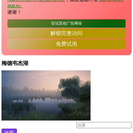
stat.ru
。
谢谢！
尝试其他广告网络
解锁完整访问
免费试用
梅德韦杰湖
地图